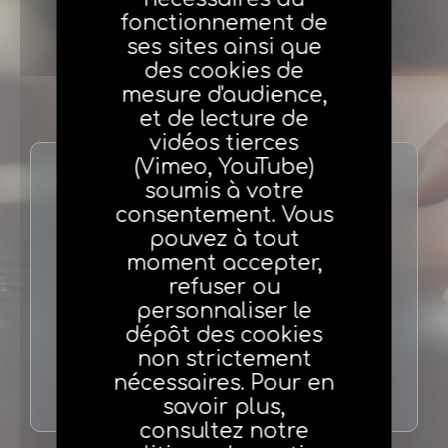
fonctionnement de
ses sites ainsi que
des cookies de
mesure d'audience,
et de lecture de
vidéos tierces
(Vimeo, YouTube)
soumis à votre
Nous contacter
consentement. Vous
pouvez à tout
moment accepter,
refuser ou
01 70 98 48 32
personnaliser le
dépôt des cookies
patricia.girault@agea.fr
non strictement
nécessaires. Pour en
savoir plus,
consultez notre