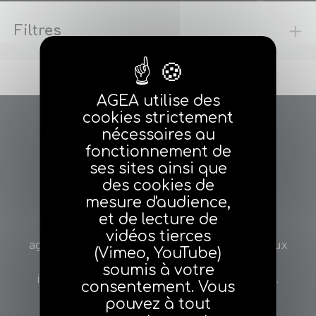
Filtres
Réinitialiser les filtres
AGEA utilise des
cookies strictement
nécessaires au
fonctionnement de
ses sites ainsi que
des cookies de
mesure d'audience,
et de lecture de
Votre Fédération
vidéos tierces
agéa défend les intérêts des agents généraux
(Vimeo, YouTube)
d’assurance et ceux des adhérents à titre
soumis à votre
individuel, au niveau national et européen.
consentement. Vous
pouvez à tout