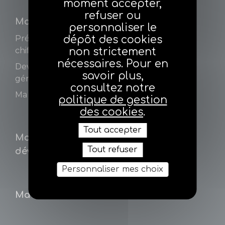
moment accepter,
refuser ou
Mon métier
Ma fiscalité
personnaliser le
dépôt des cookies
Présentation et
non strictement
chiffres
nécessaires. Pour en
Devenir agent
savoir plus,
général d'assurance
consultez notre
Ma conformité
politique de gestion
des cookies
.
Tout accepter
Mon
Mon courtage
Tout refuser
développement
Personnaliser mes choix
Ma cessation