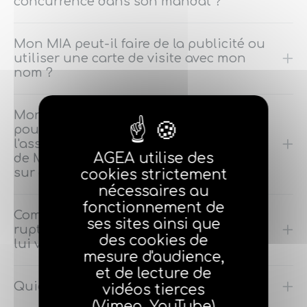
concurrence dans son mandat ?
Mon MIA peut-il faire de la publicité ou
utiliser une carte de visite avec mon
nom ?
Mon MIA utiliser une carte de visite
pour son autre activité (sans lien avec
l'assurance), peut-il préciser sa qualité
AGEA utilise des
de MIA et rajouter son numéro d'ORIAS
sur cette carte ?
cookies strictement
nécessaires au
fonctionnement de
Comment se passe-t-il lors de la
ses sites ainsi que
rupture du mandat ? Suis-je obligé de
des cookies de
lui verser une IC ?
mesure d'audience,
et de lecture de
Quid du statut social et fiscal du MIA ?
vidéos tierces
(Vimeo, YouTube)