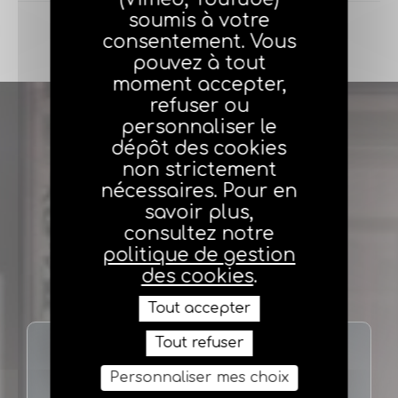
soumis à votre
consentement. Vous
pouvez à tout
moment accepter,
refuser ou
personnaliser le
dépôt des cookies
non strictement
nécessaires. Pour en
savoir plus,
consultez notre
politique de gestion
des cookies
.
Tout accepter
Tout refuser
Besoin d’aide ?
Personnaliser mes choix