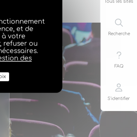
Tous les sites
fonctionnement
ence, et de
Recherche
 à votre
 refuser ou
nécessaires.
estion des
FAQ
oix
S'identifier