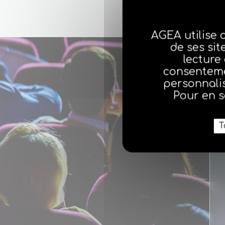
AGEA utilise 
de ses sit
lecture
consenteme
personnalis
Pour en s
T