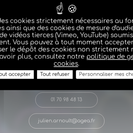
des cookies strictement nécessaires au 
es ainsi que des cookies de mesure d'audi
 de vidéos tierces (Vimeo, YouTube) soumis
nt. Vous pouvez à tout moment accepter,
er le dépôt des cookies non strictement 
avoir plus, consultez notre
politique de g
cookies
.
out accepter
Tout refuser
Personnaliser mes ch
Colloque épargne
01 70 98 48 13
julien.arnoult@agea.fr