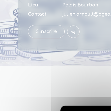
Lieu
Palais Bourbon
Contact
julien.arnoult@agea.
S'inscrire