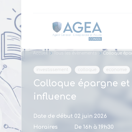
Panneau de gestion des cookies
Accueil
Tous les évènements
Colloque épar
investissement
colloque
economie
Colloque épargne et
influence
Date de début
02 juin 2026
Horaires
De 16h à 19h30