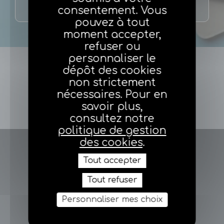
consentement. Vous
pouvez à tout
moment accepter,
refuser ou
personnaliser le
Evènement précédent
dépôt des cookies
non strictement
nécessaires. Pour en
savoir plus,
Evènement suivant
consultez notre
politique de gestion
des cookies
.
Tout accepter
Tout refuser
Personnaliser mes choix
Votre Fédération