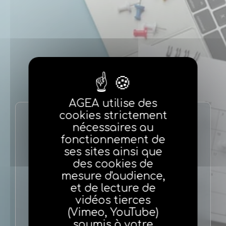
AGEA utilise des
cookies strictement
nécessaires au
Congrès Snagan
fonctionnement de
ses sites ainsi que
des cookies de
-
mesure d'audience,
et de lecture de
vidéos tierces
snagan@snagan.com
(Vimeo, YouTube)
soumis à votre