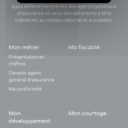
agéa défend les intérêts des agents généraux
d’assurance et ceux des adhérents à titre
individuel, au niveau national et européen.
Mon métier
Ma fiscalité
Présentation et
chiffres
Devenir agent
général d'assurance
Ma conformité
Mon
Mon courtage
développement