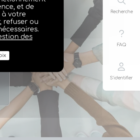
ence, et de
Recherche
 à votre
 refuser ou
nécessaires.
estion des
FAQ
oix
S'identifier