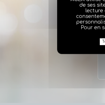
de ses sit
lecture
consenteme
personnalis
Pour en s
T