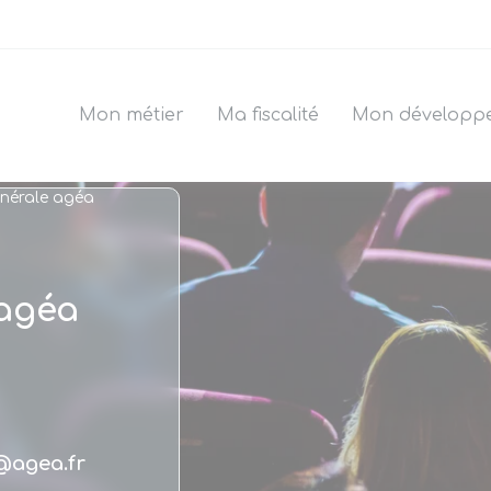
Mon métier
Ma fiscalité
Mon développ
nérale agéa
 agéa
@agea.fr