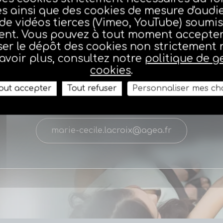
es ainsi que des cookies de mesure d'audi
 de vidéos tierces (Vimeo, YouTube) soumis
nt. Vous pouvez à tout moment accepter,
er le dépôt des cookies non strictement 
Assemblée générale agéa
avoir plus, consultez notre
politique de g
cookies
.
out accepter
Tout refuser
Personnaliser mes ch
01 70 98 48 18
marie-cecile.lacroix@agea.fr