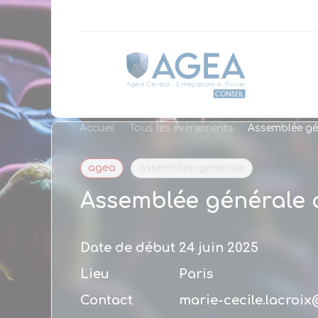
Panneau de gestion des cookies
Accueil
Tous les évènements
Assemblée gé
agea
assemblee-generale
Assemblée générale
Date de début
24 juin 2025
Lieu
Paris
Contact
marie-cecile.lacroix