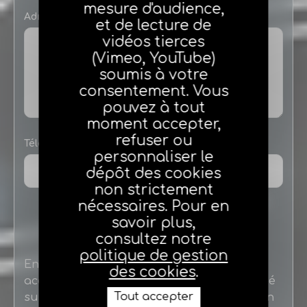
mesure d'audience,
Adresse de l’agence
et de lecture de
vidéos tierces
(Vimeo, YouTube)
soumis à votre
consentement. Vous
pouvez à tout
moment accepter,
refuser ou
Téléphone Portable
personnaliser le
dépôt des cookies
non strictement
nécessaires. Pour en
savoir plus,
consultez notre
politique de gestion
En complétant le présent formulaire, vous
des cookies
.
acceptez qu’un compte personnel soit créé
Tout accepter
sur le site
www.agea.fr
et que la Fédération