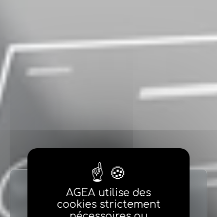
AGEA utilise des
Identification
cookies strictement
nécessaires au