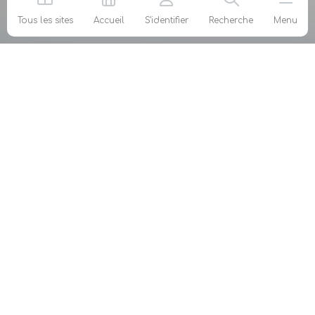
Tous les sites
Accueil
S'identifier
Recherche
Menu
Votre Fédération
agéa défend les intérêts des agents généraux
d’assurance et ceux des adhérents à titre
individuel, au niveau national et européen.
Mon métier
Ma fiscalité