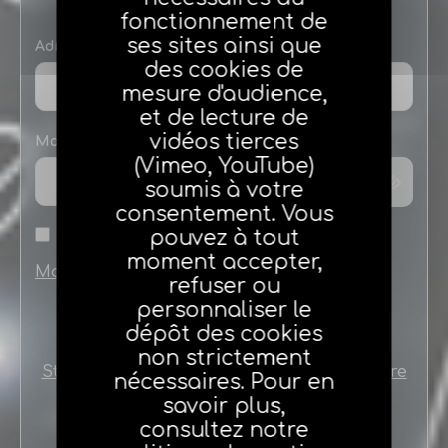
fonctionnement de
ses sites ainsi que
Adresse e-mail
des cookies de
mesure d'audience,
et de lecture de
vidéos tierces
Mot de passe
(Vimeo, YouTube)
soumis à votre
consentement. Vous
pouvez à tout
Se souvenir de moi
moment accepter,
Mot de passe oublié
refuser ou
personnaliser le
dépôt des cookies
non strictement
Stagiaires ou nouveaux agents créez votre
nécessaires. Pour en
compte en cliquant ici
savoir plus,
consultez notre
Le nouveau portail agéa est en ligne !