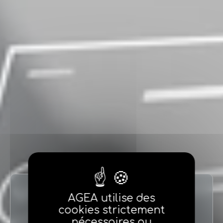
AGEA utilise des
Identification
cookies strictement
nécessaires au