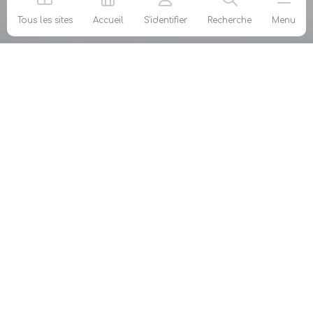
Tous les sites
Accueil
S'identifier
Recherche
Menu
Votre Fédération
agéa défend les intérêts des agents généraux
d’assurance et ceux des adhérents à titre
individuel, au niveau national et européen.
Mon métier
Ma fiscalité