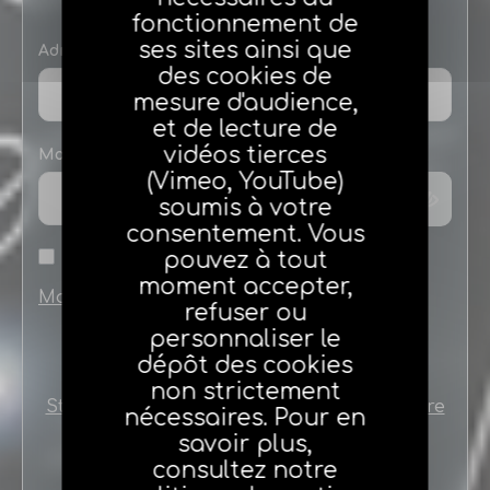
fonctionnement de
ses sites ainsi que
Adresse e-mail
des cookies de
mesure d'audience,
et de lecture de
vidéos tierces
Mot de passe
(Vimeo, YouTube)
soumis à votre
consentement. Vous
pouvez à tout
Se souvenir de moi
moment accepter,
Mot de passe oublié
refuser ou
personnaliser le
dépôt des cookies
non strictement
Stagiaires ou nouveaux agents créez votre
nécessaires. Pour en
compte en cliquant ici
savoir plus,
consultez notre
Le nouveau portail agéa est en ligne !