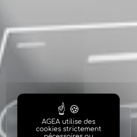
AGEA utilise des
Identification
cookies strictement
nécessaires au