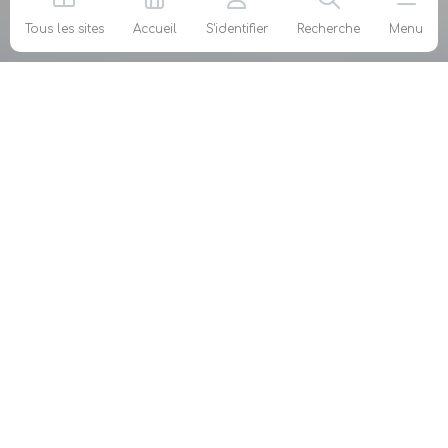
Tous les sites
Accueil
S'identifier
Recherche
Menu
Votre Fédération
agéa défend les intérêts des agents généraux
d’assurance et ceux des adhérents à titre
individuel, au niveau national et européen.
Mon métier
Ma fiscalité