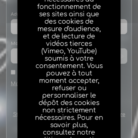
fonctionnement de
ses sites ainsi que
Adresse e-mail
des cookies de
mesure d'audience,
et de lecture de
vidéos tierces
Mot de passe
(Vimeo, YouTube)
soumis à votre
consentement. Vous
pouvez à tout
Se souvenir de moi
moment accepter,
Mot de passe oublié
refuser ou
personnaliser le
dépôt des cookies
non strictement
Stagiaires ou nouveaux agents créez votre
nécessaires. Pour en
compte en cliquant ici
savoir plus,
consultez notre
Le nouveau portail agéa est en ligne !