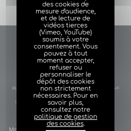
J'adhère
des cookies de
mesure d'audience,
et de lecture de
vidéos tierces
(Vimeo, YouTube)
soumis à votre
consentement. Vous
pouvez à tout
moment accepter,
refuser ou
personnaliser le
Votre Fédération
dépôt des cookies
agéa défend les intérêts des agents généraux
non strictement
d’assurance et ceux des adhérents à titre
nécessaires. Pour en
individuel, au niveau national et européen.
savoir plus,
consultez notre
politique de gestion
des cookies
.
Mon métier
Ma fiscalité