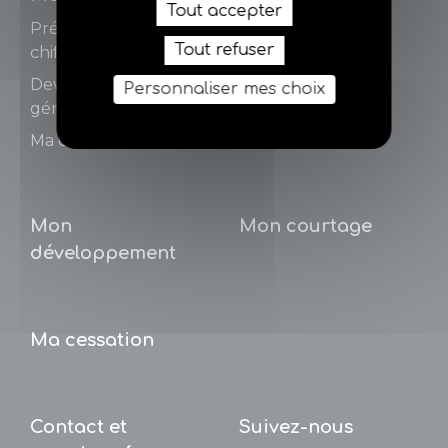
Tout accepter
Présentation et
Tout refuser
chiffres
Devenir agent
Personnaliser mes choix
général d'assurance
Ma conformité
Mon
Mon courtage
développement
Ma cessation
Contact et
Suivez-nous