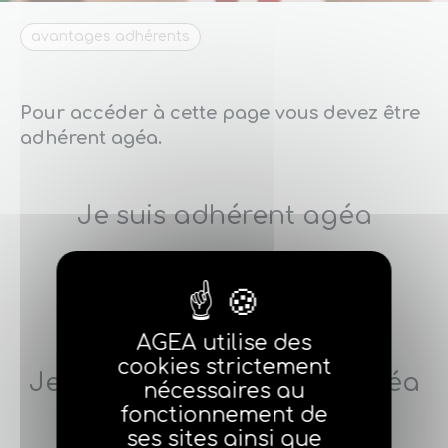
avantages adhérents
Pour accéder à cette page vous devez être
adhérent agéa.
Je suis adhérent agéa
Je m'identifie
AGEA utilise des
cookies strictement
Je ne suis pas adhérent agéa
nécessaires au
fonctionnement de
ses sites ainsi que